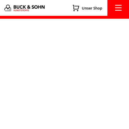
Unser Shop
HYGIENE-SCHEIBEN
Zügig verfügbar, auf Maß
Hygiene-Scheiben
Hygienescheiben als Thekenaufsätze
für
Kasse, Gastro, Tresen, …